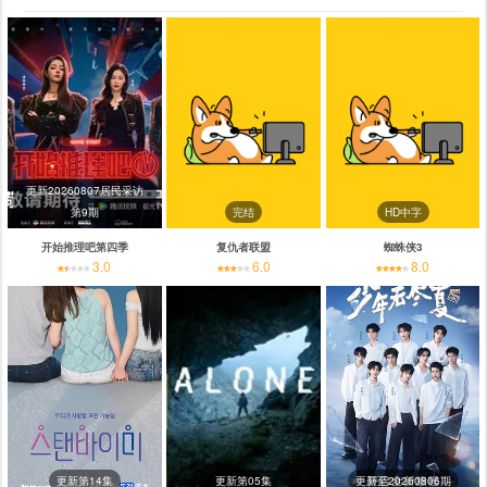
更新20260807居民采访
第9期
完结
HD中字
开始推理吧第四季
复仇者联盟
蜘蛛侠3
3.0
6.0
8.0
更新第14集
更新第05集
更新至20260806期