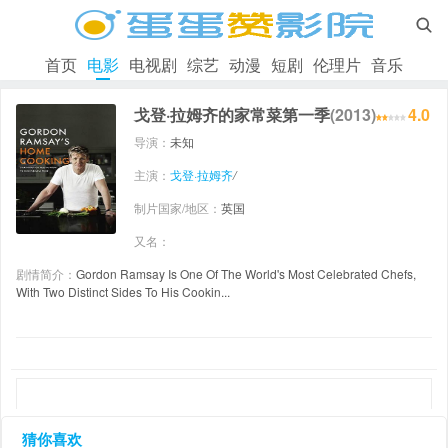

首页
电影
电视剧
综艺
动漫
短剧
伦理片
音乐
戈登·拉姆齐的家常菜第一季
(2013)
4.0
导演：
未知
主演：
戈登·拉姆齐
/
制片国家/地区：
英国
又名：
剧情简介：
Gordon Ramsay Is One Of The World's Most Celebrated Chefs,
With Two Distinct Sides To His Cookin...
猜你喜欢