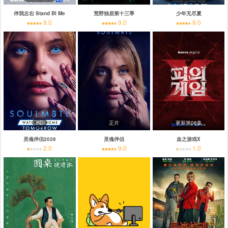
伴我左右 Stand BI Me
荒野独居第十三季
少年无尽夏
9.0
9.0
9.0
HD
正片
更新第06集
灵魂伴侣2026
灵魂伴侣
血之游戏X
2.0
9.0
1.0