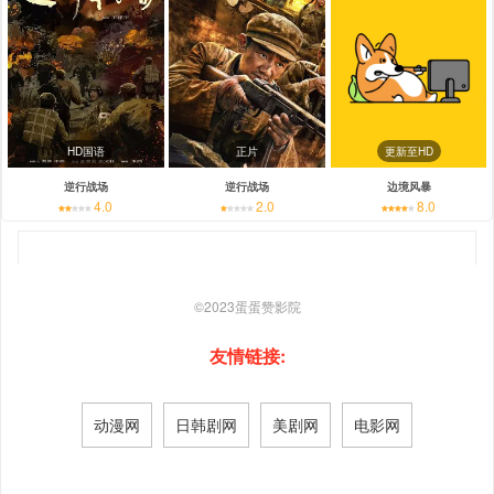
HD国语
正片
更新至HD
逆行战场
逆行战场
边境风暴
4.0
2.0
8.0
©2023
蛋蛋赞影院
友情链接:
动漫网
日韩剧网
美剧网
电影网