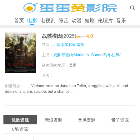

首页
电影
电视剧
综艺
动漫
短剧
伦理片
音乐
战骸模因
(2025)
4.0
导演：
小塞缪尔·冈萨雷斯
主演：
威廉·菲克纳
/
Moriah N. Boone
/
马修·法黑
/
制片国家/地区：
美国
又名：
剧情简介：
Vietnam veteran Jonathan Teller, struggling with guilt and
delusions, plans suicide, but a chance ...
优质资源
新浪资源
暴风资源
量子资源
u酷资源