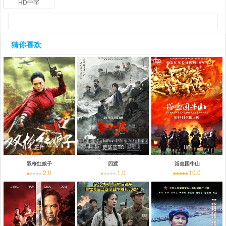
HD中字
猜你喜欢
正片
更新至TC
HD
双枪红娘子
四渡
浴血困牛山
2.0
1.0
10.0