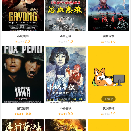
正片
HD
正片
不是羔羊
浴血忠魂
四渡赤水
3.0
1.0
3.0
HD中字
HD国语
HD国语
越战创伤
小城春秋
仗义英雄
10.0
9.0
2.0