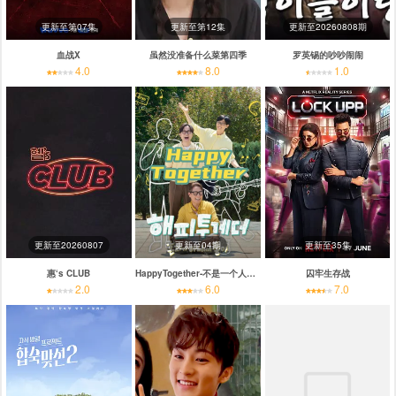
更新至第07集
更新至第12集
更新至20260808期
血战X
虽然没准备什么菜第四季
罗英锡的吵吵闹闹
4.0
8.0
1.0
更新至20260807
更新至04期
更新至35集
惠‘s CLUB
HappyTogether-不是一个人真好
囚牢生存战
2.0
6.0
7.0