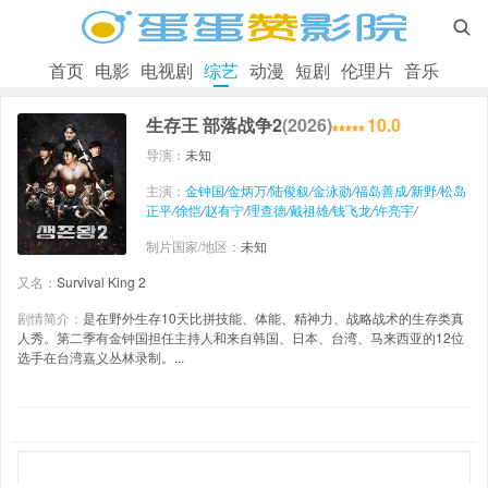

首页
电影
电视剧
综艺
动漫
短剧
伦理片
音乐
生存王 部落战争2
(2026)
10.0
导演：
未知
主演：
金钟国
/
金炳万
/
陆俊叙
/
金泳勋
/
福岛善成
/
新野
/
松岛
正平
/
徐恺
/
赵有宁
/
理查德
/
戴祖雄
/
钱飞龙
/
许亮宇
/
制片国家/地区：
未知
又名：
Survival King 2
剧情简介：
是在野外生存10天比拼技能、体能、精神力、战略战术的生存类真
人秀。第二季有金钟国担任主持人和来自韩国、日本、台湾、马来西亚的12位
选手在台湾嘉义丛林录制。...