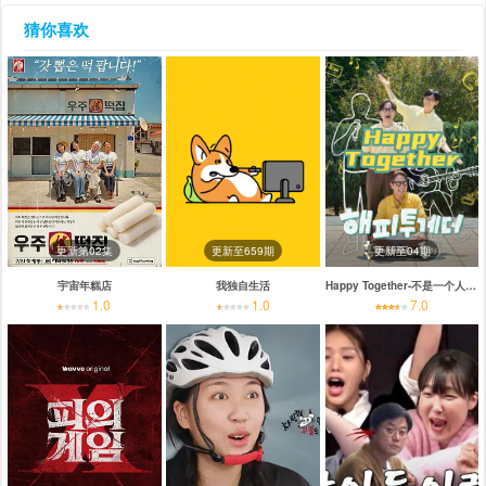
猜你喜欢
更新第02集
更新至659期
更新至04期
宇宙年糕店
我独自生活
Happy Together-不是一个人真好
1.0
1.0
7.0