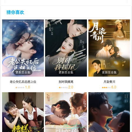
猜你喜欢
更新至全集
更新至全集
更新至全集
老公失忆后总想上位
别对我摇尾
月染青川
1.0
2.0
6.0