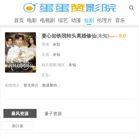

首页
电影
电视剧
综艺
动漫
短剧
伦理片
音乐
妻心如铁我转头离婚修仙
(未知)
6.0
导演：
未知
主演：
未知
制片国家/地区：
未知
又名：
剧情简介：
暂无简介，敬请期待...
暴风资源
量子资源
第01集