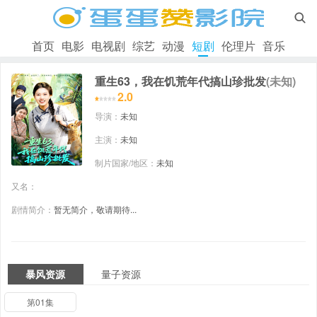

首页
电影
电视剧
综艺
动漫
短剧
伦理片
音乐
重生63，我在饥荒年代搞山珍批发
(未知)
2.0
导演：
未知
主演：
未知
制片国家/地区：
未知
又名：
剧情简介：
暂无简介，敬请期待...
暴风资源
量子资源
第01集