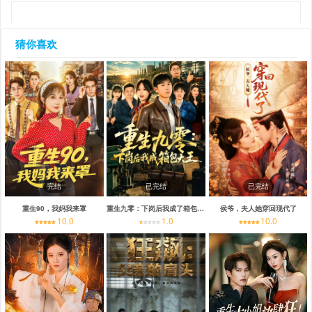
猜你喜欢
完结
已完结
已完结
重生90，我妈我来罩
重生九零：下岗后我成了箱包大王
侯爷，夫人她穿回现代了
10.0
1.0
10.0