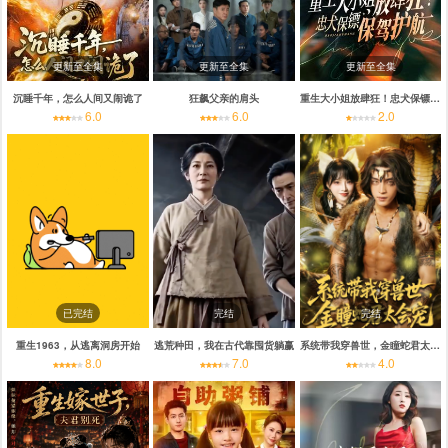
更新至全集
更新至全集
更新至全集
沉睡千年，怎么人间又闹诡了
狂飙父亲的肩头
重生大小姐放肆狂！忠犬保镖保驾护航
6.0
6.0
2.0
已完结
完结
完结
重生1963，从逃离洞房开始
逃荒种田，我在古代靠囤货躺赢
系统带我穿兽世，金瞳蛇君太会宠
8.0
7.0
4.0