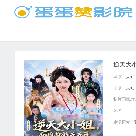
逆天大
导演：
未知
主演：
未知
制片国家/
又名：
剧情简介：