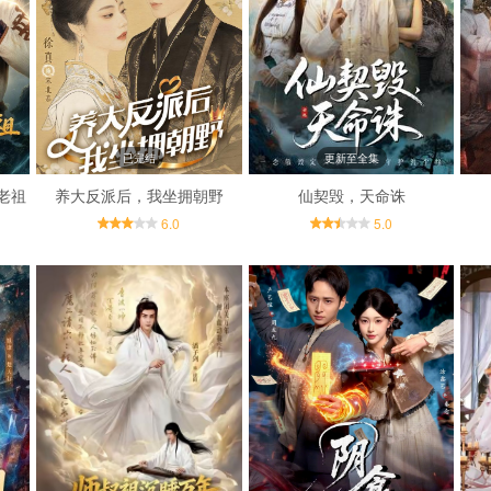
已完结
更新至全集
老祖
养大反派后，我坐拥朝野
仙契毁，天命诛
6.0
5.0