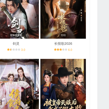
更新至全集
完结
剑灵
长恨歌2026
3.0
6.0