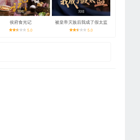
完结
完结
侯府食光记
被皇帝灭族后我成了假太监
5.0
5.0