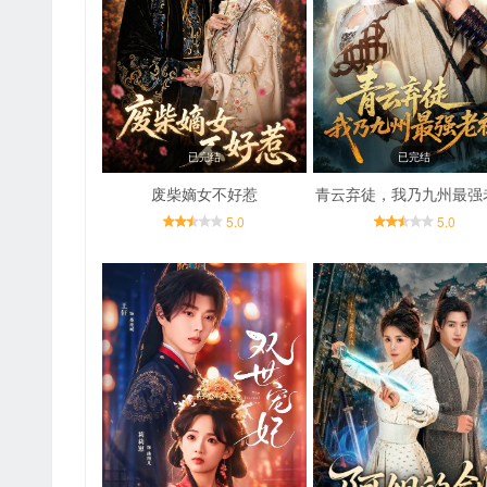
已完结
已完结
废柴嫡女不好惹
青云弃徒，我乃九州最强
5.0
5.0