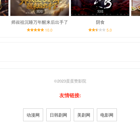
完结
完结
师叔祖沉睡万年醒来后出手了
阴食
10.0
5.0
©2023
蛋蛋赞影院
友情链接:
动漫网
日韩剧网
美剧网
电影网