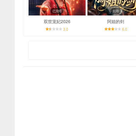
已完结
完结
双世宠妃2026
阿姐的剑
3.0
6.0