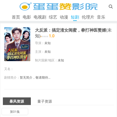

首页
电影
电视剧
综艺
动漫
短剧
伦理片
音乐
大反派：搞定渣女闺蜜，拳打神医赘婿
(未
知)
1.0
导演：
未知
主演：
未知
制片国家/地区：
未知
又名：
剧情简介：
暂无简介，敬请期待...
暴风资源
量子资源
第01集