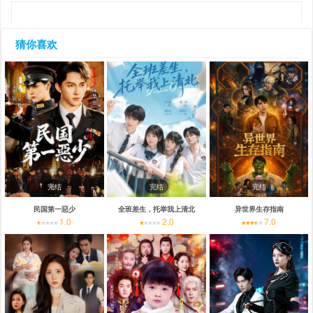
猜你喜欢
完结
完结
完结
民国第一惡少
全班差生，托举我上清北
异世界生存指南
1.0
2.0
7.0