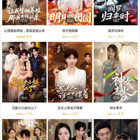
完结
完结
完结
让我替姐养娃，那我直接认亲
明月照团圆
阎罗归来时
9.0
4.0
3.0
完结
完结
完结
无敌大小姐出山了
沈夫人谁也不惯着
神女青岑
7.0
4.0
3.0