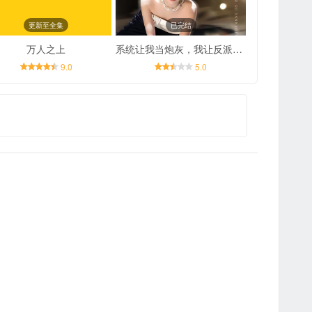
更新至全集
已完结
万人之上
系统让我当炮灰，我让反派磕破头
9.0
5.0