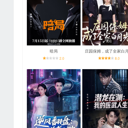
完结
完结
暗局
庄园保姆，成了全家白
2.0
8.0