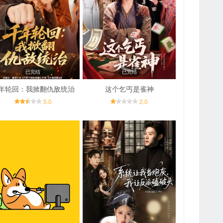
已完结
已完结
年轮回：我掀翻仇敌统治
这个乞丐是雀神
5.0
2.0