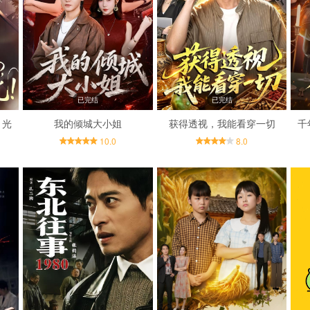
已完结
已完结
月光
我的倾城大小姐
获得透视，我能看穿一切
千
10.0
8.0