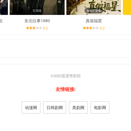
已完结
更新至全集
生
东北往事1980
真假福星
6.0
6.0
©2023
蛋蛋赞影院
友情链接:
动漫网
日韩剧网
美剧网
电影网