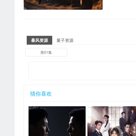
暴风资源
量子资源
第01集
猜你喜欢