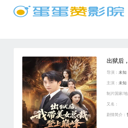
出狱后
导演：
未知
主演：
未知
制片国家/
又名：
剧情简介：