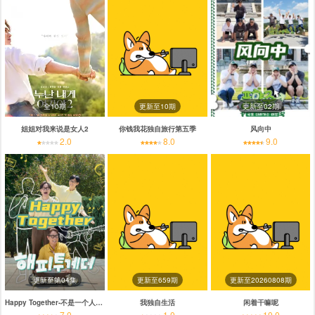
全10期
更新至10期
更新至02期
姐姐对我来说是女人2
你钱我花独自旅行第五季
风向中
2.0
8.0
9.0
更新至第04集
更新至659期
更新至20260808期
Happy Together-不是一个人真好
我独自生活
闲着干嘛呢
7.0
1.0
10.0