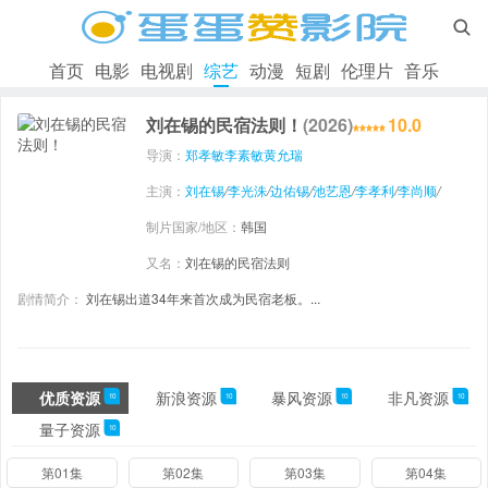

首页
电影
电视剧
综艺
动漫
短剧
伦理片
音乐
刘在锡的民宿法则！
(2026)
10.0
导演：
郑孝敏
李素敏
黄允瑞
主演：
刘在锡
/
李光洙
/
边佑锡
/
池艺恩
/
李孝利
/
李尚顺
/
制片国家/地区：
韩国
又名：
刘在锡的民宿法则
剧情简介：
刘在锡出道34年来首次成为民宿老板。...
优质资源
新浪资源
暴风资源
非凡资源
10
10
10
10
量子资源
10
第01集
第02集
第03集
第04集