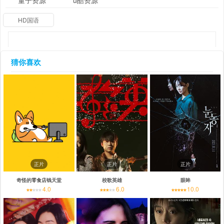
量子资源
u酷资源
HD国语
猜你喜欢
正片
正片
正片
奇怪的零食店钱天堂
校歌英雄
眼眸
4.0
6.0
10.0