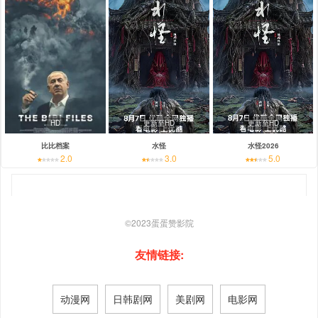
HD
更新至HD
更新至HD
比比档案
水怪
水怪2026
2.0
3.0
5.0
©2023
蛋蛋赞影院
友情链接:
动漫网
日韩剧网
美剧网
电影网