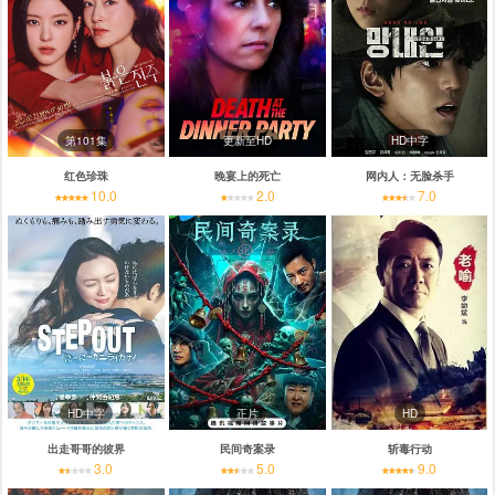
第101集
更新至HD
HD中字
红色珍珠
晚宴上的死亡
网内人：无脸杀手
10.0
2.0
7.0
HD中字
正片
HD
出走哥哥的彼界
民间奇案录
斩毒行动
3.0
5.0
9.0