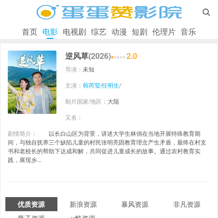

首页
电影
电视剧
综艺
动漫
短剧
伦理片
音乐
逆风草
(2026)
2.0
导演：
未知
主演：
韩芮莹
/
任明生
/
制片国家/地区：
大陆
又名：
剧情简介：
以长白山区为背景，讲述大学生林俏在当地开展特殊教育期
间，与独自抚养三个缺陷儿童的村民张明亮因教育理念产生矛盾，最终在村支
书和老校长的帮助下达成和解，共同促进儿童成长的故事。通过农村教育实
践，展现乡...
优质资源
新浪资源
暴风资源
非凡资源