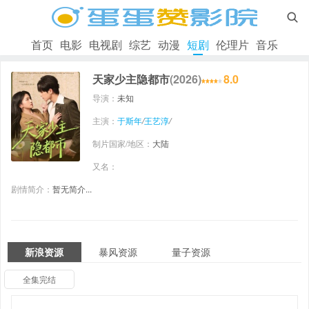

首页
电影
电视剧
综艺
动漫
短剧
伦理片
音乐
天家少主隐都市
(2026)
8.0
导演：
未知
主演：
于斯年
/
王艺淳
/
制片国家/地区：
大陆
又名：
剧情简介：
暂无简介...
新浪资源
暴风资源
量子资源
全集完结