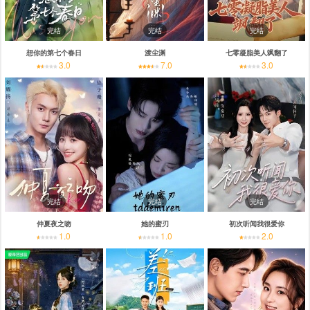
完结
完结
完结
想你的第七个春日
渡尘渊
七零凝脂美人飒翻了
3.0
7.0
3.0
完结
完结
完结
仲夏夜之吻
她的蜜刃
初次听闻我很爱你
1.0
1.0
2.0