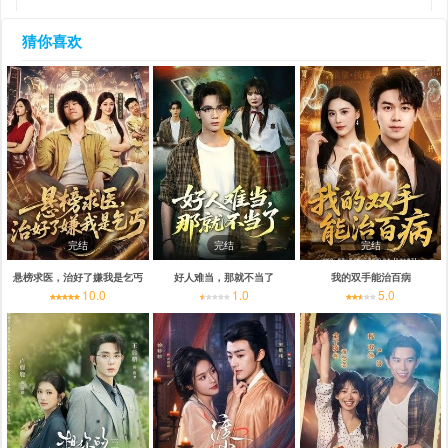
猜你喜欢
完结
完结
完结
悬榜求医，治好了嫌我是乞丐
好人难当，那就不当了
我的双手能治百病
10.0
1.0
5.0