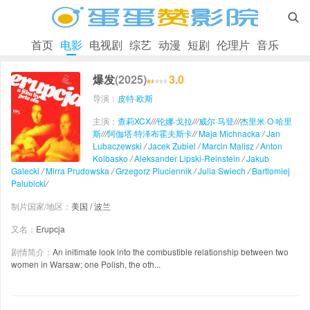

首页
电影
电视剧
综艺
动漫
短剧
伦理片
音乐
爆发
(2025)
3.0
导演：
皮特·欧斯
主演：
查莉XCX
/
/
/
伦娜·戈拉
/
/
/
威尔·马登
/
/
/
杰里米·O·哈里
斯
/
/
/
阿伽塔·特泽布霍夫斯卡
/
/
Maja Michnacka
/
Jan
Lubaczewski
/
Jacek Zubiel
/
Marcin Malisz
/
Anton
Kolbasko
/
Aleksander Lipski-Reinstein
/
Jakub
Galecki
/
Mirra Prudowska
/
Grzegorz Pluciennik
/
Julia Swiech
/
Bartlomiej
Palubicki
/
制片国家/地区：
美国 / 波兰
又名：
Erupcja
剧情简介：
An initimate look into the combustible relationship between two
women in Warsaw; one Polish, the oth...