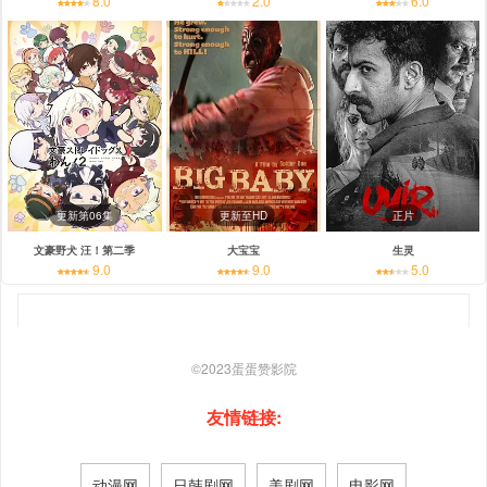
8.0
2.0
6.0
更新第06集
更新至HD
正片
文豪野犬 汪！第二季
大宝宝
生灵
9.0
9.0
5.0
©2023
蛋蛋赞影院
友情链接:
动漫网
日韩剧网
美剧网
电影网