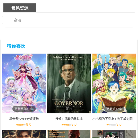
暴风资源
高清
猜你喜欢
更新至第13集
正片
更新第17集
星卡梦少女5奇迹绽放
行长：沉默的救世主
小书痴的下克上：为了成为图书管理员不择手段！第四季
8.0
8.0
3.0