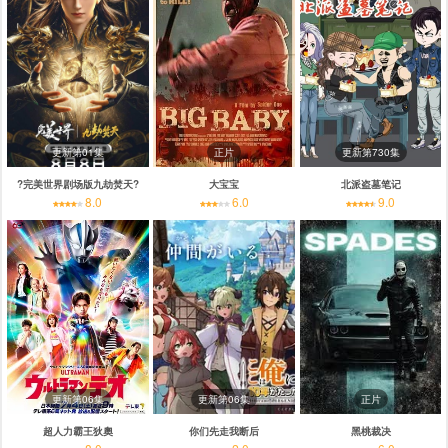
更新第01集
正片
更新第730集
?完美世界剧场版九劫焚天?
大宝宝
北派盗墓笔记
8.0
6.0
9.0
更新第06集
更新第06集
正片
超人力霸王狄奧
你们先走我断后
黑桃裁决