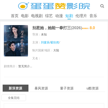

首页
电影
电视剧
综艺
动漫
短剧
伦理片
音乐
别惹她，她能一拳打三
(2026)
8.0
导演：
未知
主演：
刘宴辰
/
翟欣然
/
制片国家/地区：
大陆
又名：
剧情简介：
暂无简介...
新浪资源
暴风资源
量子资源
u酷资源
全集完结