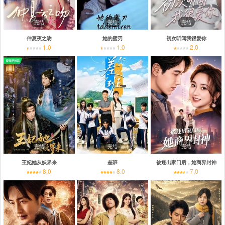
完结
完结
完结
仲夏夜之吻
她的蜜刃
初次听闻我很爱你
1.0
1.0
2.0
完结
完结
完结
王妃她从妖界来
差班
被逐出家门后，她商界封神
8.0
8.0
7.0