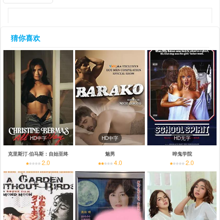
猜你喜欢
HD中字
HD中字
HD无字
克里斯汀·伯马斯：自始至终
魅男
哗鬼学院
2.0
4.0
2.0