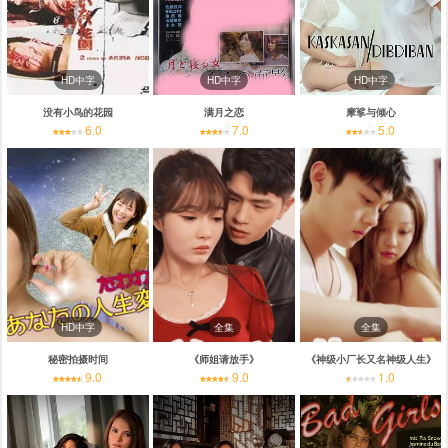
HD中字
HD中字
HD中字
没有小鸟的花园
满月之恋
摩挲与倾心
6.0
7.0
5.0
HD中字
全集
全集
秘密拍摄时间
《师姐请放手》
《神级小厂长又名神级人生》
9.0
9.0
1.0