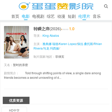

首页
电影
电视剧
综艺
动漫
短剧
伦理片
音乐
转瞬之痒
(2026)
1.0
导演：
King Abalos
主演：
雅典娜·瑞德
/
Karen Lopez
/
保拉·桑托斯
/
Rhian
Rivera
/
马龙·玛西娅
/
制片国家/地区：
菲律宾
又名：
暂时的亲密
剧情简介：
Told through shifting points of view, a single dare among
friends becomes a secret unraveling of d...
优质资源
HD中字