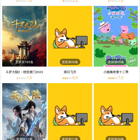
1.0
2.0
1.0
更新第165集
更新第06集
更新第05集
斗罗大陆2：绝世唐门2023
择日飞升
小猪佩奇第十二季
1.0
6.0
7.0
更新第10集
更新第21集
更新第08集