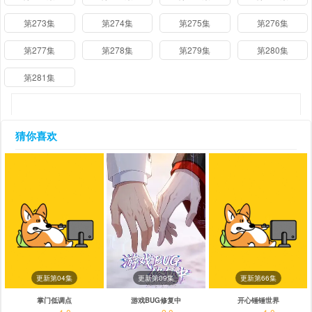
第273集
第274集
第275集
第276集
第277集
第278集
第279集
第280集
第281集
猜你喜欢
更新第04集
更新第09集
更新第66集
掌门低调点
游戏BUG修复中
开心锤锤世界