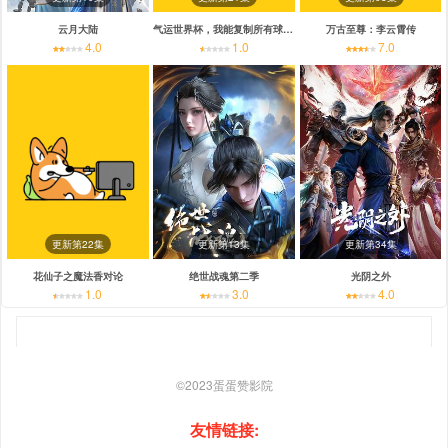
云月大陆
气运世界杯，我能复制所有球星技能
万古至尊：李云霄传
4.0
1.0
7.0
更新第22集
更新第13集
更新第34集
花仙子之魔法香对论
绝世战魂第二季
光阴之外
1.0
3.0
4.0
©2023
蛋蛋赞影院
友情链接: