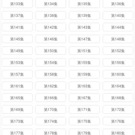
第133集
第134集
第135集
第136集
第137集
第138集
第139集
第140集
第141集
第142集
第143集
第144集
第145集
第146集
第147集
第148集
第149集
第150集
第151集
第152集
第153集
第154集
第155集
第156集
第157集
第158集
第159集
第160集
第161集
第162集
第163集
第164集
第165集
第166集
第167集
第168集
第169集
第170集
第171集
第172集
第173集
第174集
第175集
第176集
第177集
第178集
第179集
第180集