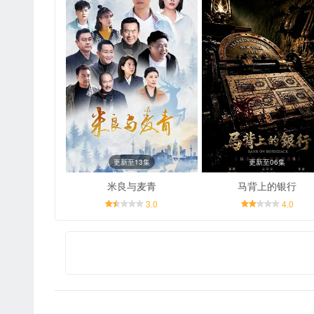
更新至13集
更新至06集
米良与麦青
马背上的银行
3.0
4.0