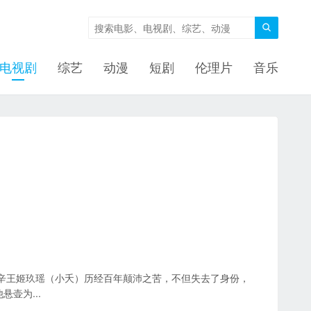

电视剧
综艺
动漫
短剧
伦理片
音乐
辛王姬玖瑶（小夭）历经百年颠沛之苦，不但失去了身份，
壶为...