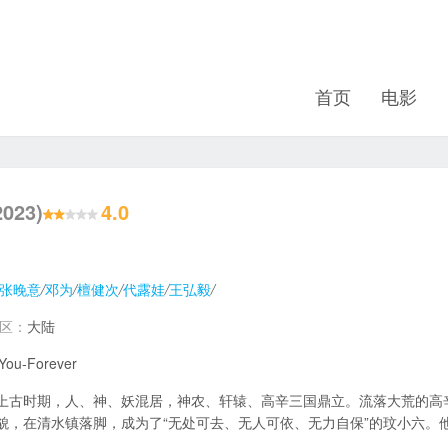
首页
电影
2023)
4.0
张晚意
/
邓为
/
檀健次
/
代露娃
/
王弘毅
/
地区：
大陆
 You-Forever
上古时期，人、神、妖混居，神农、轩辕、高辛三国鼎立。流落大荒的高
貌，在清水镇落脚，成为了“无处可去、无人可依、无力自保”的玟小六。他悬