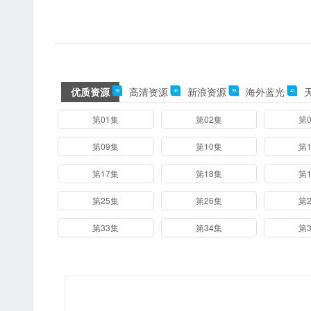
优质资源
高清资源
新浪资源
海外蓝光
39
40
39
43
08集
第01集
第02集
第
16集
第09集
第10集
第
第17集
第18集
第
第25集
第26集
第
第33集
第34集
第