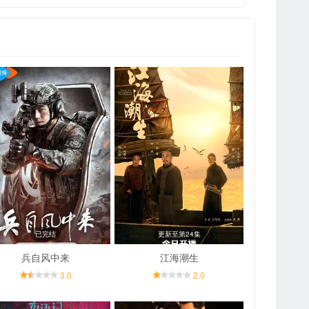
已完结
更新至第24集
兵自风中来
江海潮生
3.0
2.0