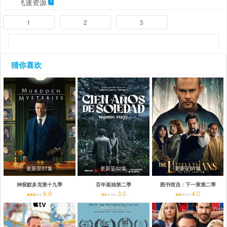
飞速资源
3
1
2
3
猜你喜欢
更新至07集
更新至02集
更新至01集
神探默多克第十九季
百年孤独第二季
图书馆员：下一章第二季
6.0
3.0
4.0