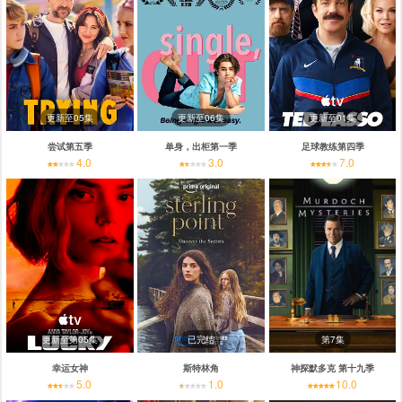
更新至05集
更新至06集
更新至01集
尝试第五季
单身，出柜第一季
足球教练第四季
4.0
3.0
7.0
更新至第05集
已完结
第7集
幸运女神
斯特林角
神探默多克 第十九季
5.0
1.0
10.0