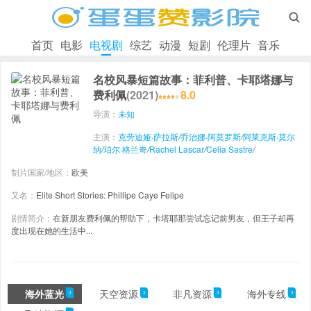

首页
电影
电视剧
综艺
动漫
短剧
伦理片
音乐
名校风暴短篇故事：菲利普、卡耶塔娜与
费利佩
(2021)
8.0
导演：
未知
主演：
克劳迪娅·萨拉斯
/
乔治娜·阿莫罗斯
/
阿莱克斯·莫尔
纳
/
珀尔·格兰奇
/
Rachel Lascar
/
Celia Sastre
/
制片国家/地区：
欧美
又名：
Elite Short Stories: Phillipe Caye Felipe
剧情简介：
在新朋友费利佩的帮助下，卡塔耶那尝试忘记前男友，但王子却再
度出现在她的生活中...
海外蓝光
天空资源
非凡资源
海外专线
3
3
3
3