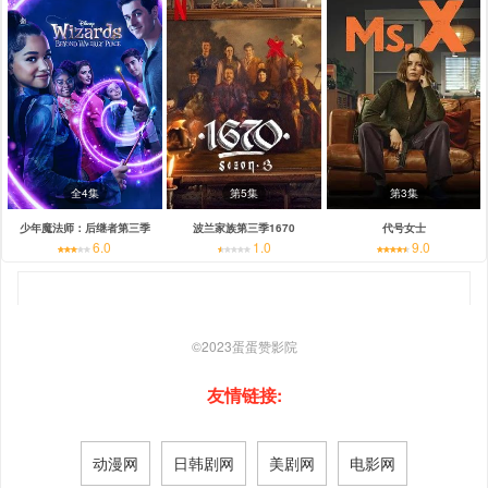
全4集
第5集
第3集
少年魔法师：后继者第三季
波兰家族第三季1670
代号女士
6.0
1.0
9.0
©2023
蛋蛋赞影院
友情链接:
动漫网
日韩剧网
美剧网
电影网