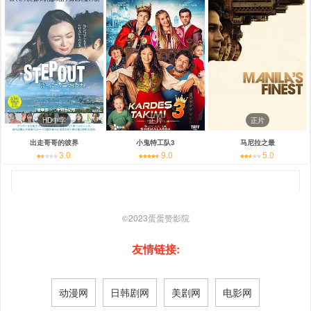
HD中字
正片
正片
出走哥哥的彼界
小鬼特工队3
马尼拉之最
3.0
9.0
5.0
©2023
蛋蛋赞影院
友情链接:
动漫网
日韩剧网
美剧网
电影网