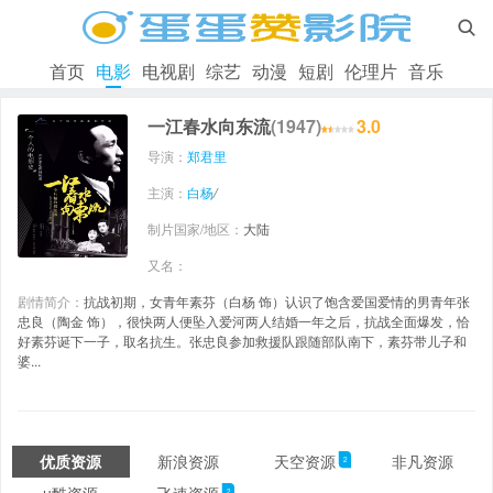

首页
电影
电视剧
综艺
动漫
短剧
伦理片
音乐
一江春水向东流
(1947)
3.0
导演：
郑君里
主演：
白杨
/
制片国家/地区：
大陆
又名：
剧情简介：
抗战初期，女青年素芬（白杨 饰）认识了饱含爱国爱情的男青年张
忠良（陶金 饰），很快两人便坠入爱河两人结婚一年之后，抗战全面爆发，恰
好素芬诞下一子，取名抗生。张忠良参加救援队跟随部队南下，素芬带儿子和
婆...
优质资源
新浪资源
天空资源
非凡资源
2
2