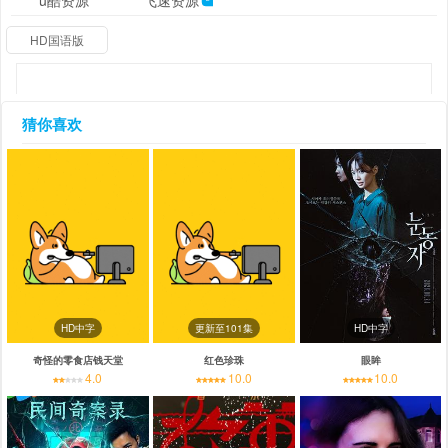
u酷资源
飞速资源
HD国语版
猜你喜欢
HD中字
更新至101集
HD中字
奇怪的零食店钱天堂
红色珍珠
眼眸
4.0
10.0
10.0