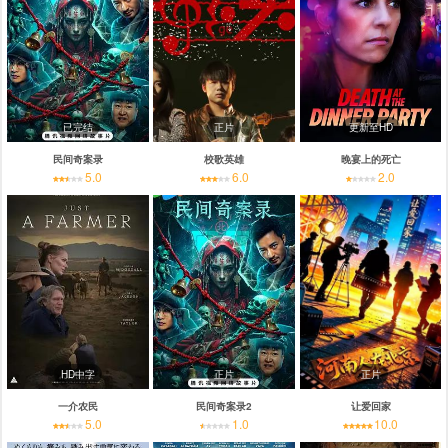
已完结
正片
更新至HD
民间奇案录
校歌英雄
晚宴上的死亡
5.0
6.0
2.0
HD中字
正片
正片
一介农民
民间奇案录2
让爱回家
5.0
1.0
10.0