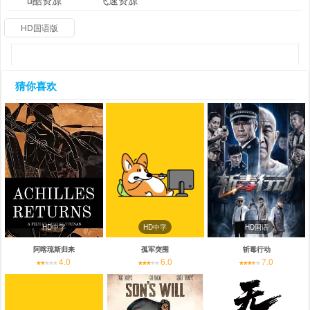
u酷资源
飞速资源
HD国语版
猜你喜欢
HD中字
HD中字
HD国语
阿喀琉斯归来
孤军突围
斩毒行动
4.0
6.0
7.0