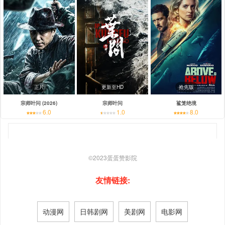
正片
更新至HD
抢先版
宗师叶问 (2026)
宗师叶问
鲨笼绝境
6.0
1.0
8.0
©2023
蛋蛋赞影院
友情链接:
动漫网
日韩剧网
美剧网
电影网