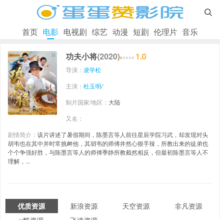

首页
电影
电视剧
综艺
动漫
短剧
伦理片
音乐
功夫小将
(2020)
1.0
导演：
凌学松
主演：
杜玉明
/
制片国家/地区：
大陆
又名：
剧情简介：
该片讲述了暑假期间，陈墨言等人前往星辰学院习武，却发现对头
胡韦也在其中并时常挑衅他，其胡韦的师傅井然心狠手辣，所教出来的徒弟也
个个争强好胜，与陈墨言等人的师傅季静所教截然相反，但最初陈墨言等人不
理解，...
优质资源
新浪资源
天空资源
非凡资源