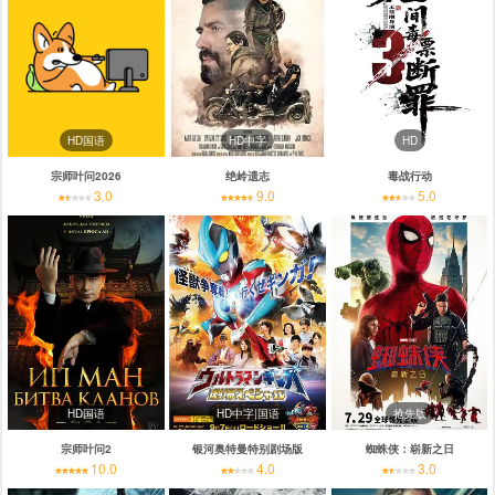
HD国语
HD中字
HD
宗师叶问2026
绝岭遗志
毒战行动
3.0
9.0
5.0
HD国语
HD中字|国语
抢先版
宗师叶问2
银河奥特曼特别剧场版
蜘蛛侠：崭新之日
10.0
4.0
3.0