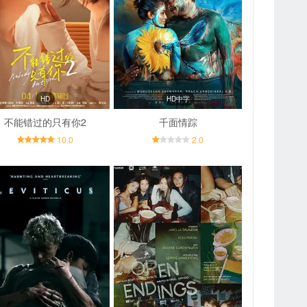
HD
HD中字
不能错过的只有你2
千面情踪
10.0
2.0