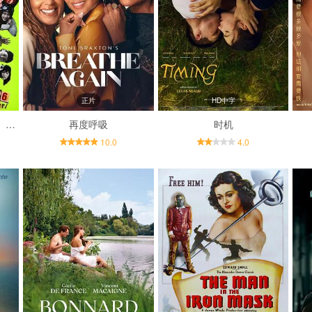
正片
HD中字
奥莉佛是狗，（天哪！！）这家伙电影版
再度呼吸
时机
10.0
4.0