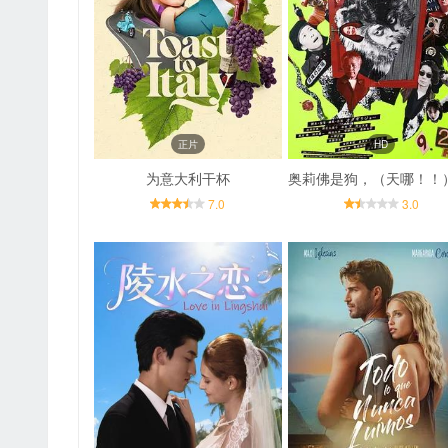
正片
HD
为意大利干杯
7.0
3.0