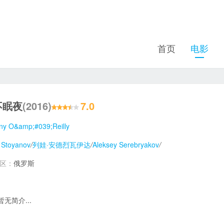
首页
电影
不眠夜
(2016)
7.0
ny O&amp;#039;Reilly
y Stoyanov
/
列娃·安德烈瓦伊达
/
Aleksey Serebryakov
/
地区：
俄罗斯
暂无简介...