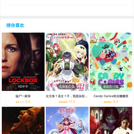
猜你喜欢
HD中字
更新第07集
更新第16集
猛尸一家亲
女主角？圣女？不，我是杂役女仆（自豪）
Candy Caries蛀在糖糖里
3.0
10.0
8.0