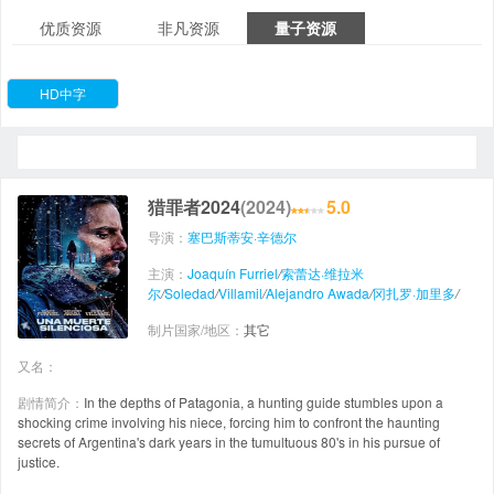
优质资源
非凡资源
量子资源
HD中字
猎罪者2024
(2024)
5.0
导演：
塞巴斯蒂安·辛德尔
主演：
Joaquín Furriel
/
索蕾达·维拉米
尔
/
Soledad
/
Villamil
/
Alejandro Awada
/
冈扎罗·加里多
/
制片国家/地区：
其它
又名：
剧情简介：
In the depths of Patagonia, a hunting guide stumbles upon a
shocking crime involving his niece, forcing him to confront the haunting
secrets of Argentina's dark years in the tumultuous 80's in his pursue of
justice.