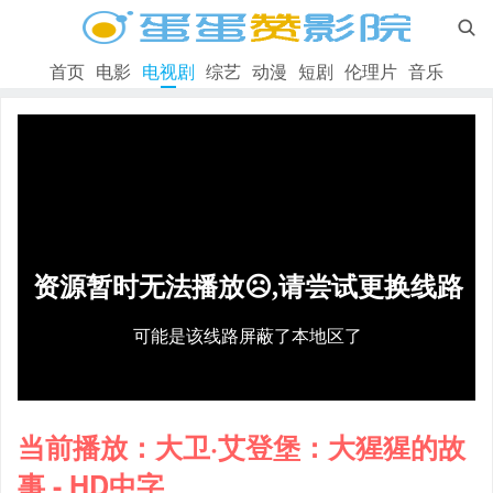

首页
电影
电视剧
综艺
动漫
短剧
伦理片
音乐
当前播放：大卫·艾登堡：大猩猩的故
事 - HD中字