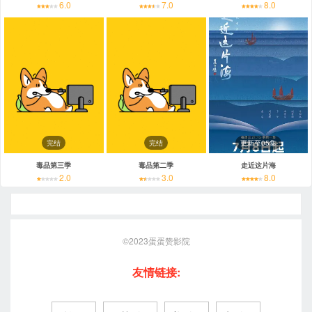
6.0
7.0
8.0
完结
完结
更新至05集
毒品第三季
毒品第二季
走近这片海
2.0
3.0
8.0
©2023
蛋蛋赞影院
友情链接: