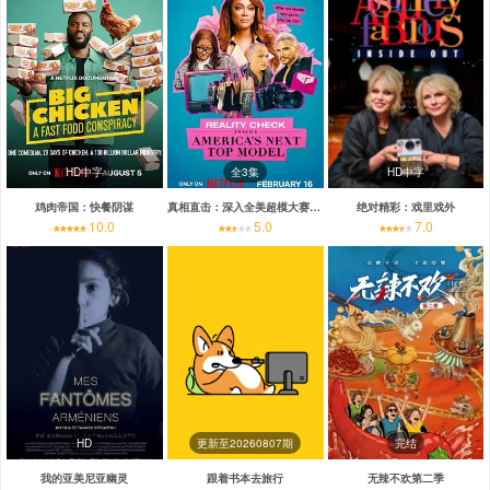
HD中字
全3集
HD中字
鸡肉帝国：快餐阴谋
真相直击：深入全美超模大赛第一季
绝对精彩：戏里戏外
10.0
5.0
7.0
HD
更新至20260807期
完结
我的亚美尼亚幽灵
跟着书本去旅行
无辣不欢第二季