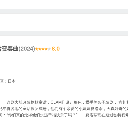
话变奏曲
(2024)
8.0
地区：
日本
该剧大胆改编格林童话，CLAMP 设计角色，横手美智子编剧， 宫川彬良
兄弟将各地的童话搜罗成册，他们有个亲爱的小妹妹夏洛蒂，天真好奇的
问：“你们真的觉得他们永远幸福快乐了吗？” 夏洛蒂现在透过独特视