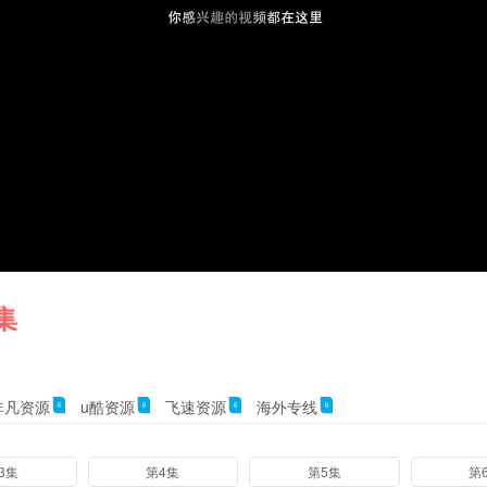
集
非凡资源
u酷资源
飞速资源
海外专线
6
6
6
6
3集
第4集
第5集
第