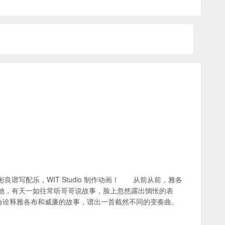
谱写配乐，WIT Studio 制作动画！ 从前从前，雅各
她，有天一如往常听哥哥说故事，脸上忽然露出惆怅的表
角诠释雅各布和威廉的故事，谱出一首截然不同的变奏曲。