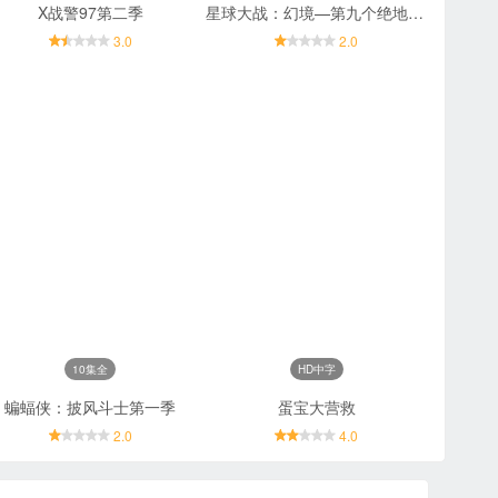
X战警97第二季
星球大战：幻境—第九个绝地武士
3.0
2.0
10集全
HD中字
蝙蝠侠：披风斗士第一季
蛋宝大营救
2.0
4.0