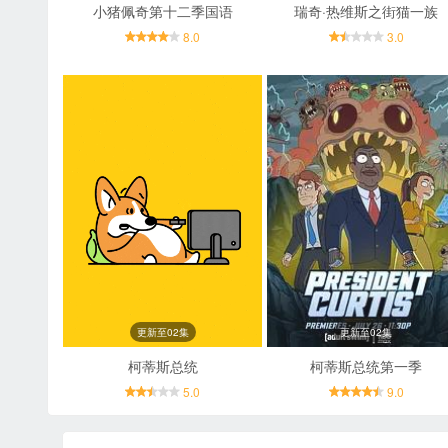
小猪佩奇第十二季国语
瑞奇·热维斯之街猫一族
8.0
3.0
更新至02集
更新至02集
柯蒂斯总统
柯蒂斯总统第一季
5.0
9.0