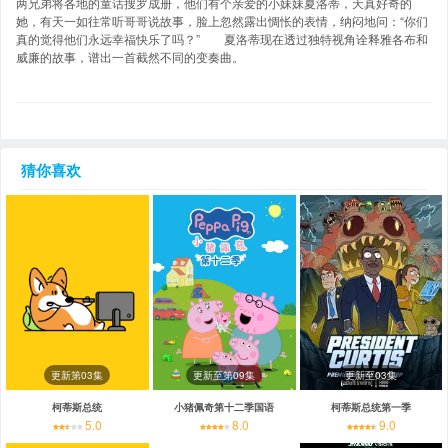
两兄弟将各地的童话搜罗成册，他们有个亲爱的小妹妹夏洛蒂，天真好奇的
她，有天一如往常听哥哥说故事，脸上忽然露出惆怅的表情，纳闷地问：“你们
真的觉得他们永远幸福快乐了吗？” 夏洛蒂现在透过独特视角诠释雅各布和
威廉的故事，谱出一首截然不同的变奏曲。
猜你喜欢
更新第03集
更新至第09集
更新至03集
柯蒂斯总统
小猪佩奇第十二季国语
柯蒂斯总统第一季
5.0
8.0
9.0