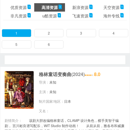
优质资源
高清资源
新浪资源
天空资源
6
6
6
6
非凡资源
u酷资源
飞速资源
海外专线
6
6
6
6
1
2
3
4
5
6
格林童话变奏曲
(2024)
8.0
导演：
未知
主演：
未知
制片国家/地区：
日本
又名：
剧情简介：
该剧大胆改编格林童话，CLAMP 设计角色，横手美智子编
剧， 宫川彬良谱写配乐，WIT Studio 制作动画！ 从前从前，雅各布和威廉