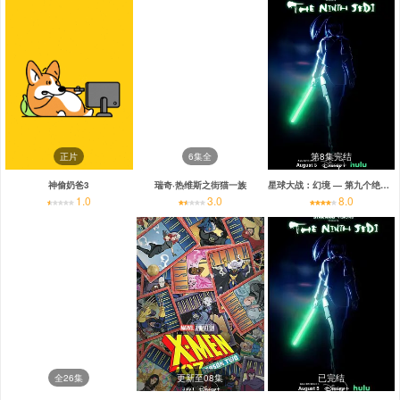
正片
6集全
第8集完结
神偷奶爸3
瑞奇·热维斯之街猫一族
星球大战：幻境 — 第九个绝地武士
1.0
3.0
8.0
全26集
更新至08集
已完结