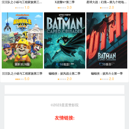
汪汪队之小砾与工程家族第三季国语
X战警97第二季
星球大战：幻境—第九个绝地武士
1.0
3.0
2.0
更新第26集
10集全
10集全
汪汪队之小砾与工程家族第三季
蝙蝠侠：披风战士第二季
蝙蝠侠：披风斗士第一季
5.0
2.0
2.0
©2023
蛋蛋赞影院
友情链接: