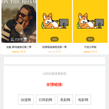
已完结
完结
完结
杰森·莫玛漫游记第二季
犯罪现场清理员第一季
巧克力学院
10.0
2.0
10.0
©2023
蛋蛋赞影院
友情链接:
动漫网
日韩剧网
美剧网
电影网