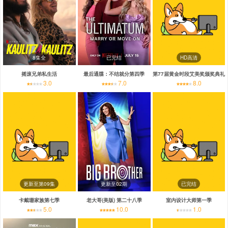
8集全
已完结
HD高清
摇滚兄弟私生活
最后通牒：不结就分第四季
第77届黄金时段艾美奖颁奖典礼
3.0
7.0
8.0
更新至第09集
更新至02期
已完结
卡戴珊家族第七季
老大哥(美版) 第二十八季
室内设计大师第一季
5.0
10.0
1.0