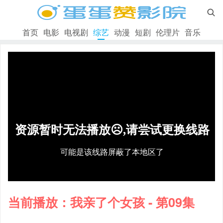

首页
电影
电视剧
综艺
动漫
短剧
伦理片
音乐
当前播放：我亲了个女孩 - 第09集