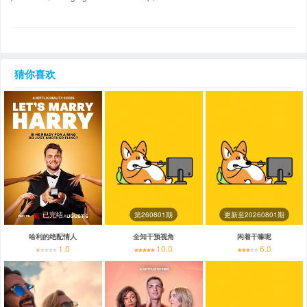
猜你喜欢
已完结
第260801期
更新至20260801期
哈利的绝配情人
全知干预视角
闲着干嘛呢
1.0
10.0
6.0