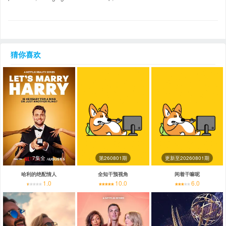
猜你喜欢
7集全
第260801期
更新至20260801期
哈利的绝配情人
全知干预视角
闲着干嘛呢
1.0
10.0
6.0