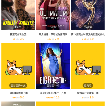
8集全
已完结
HD高清
摇滚兄弟私生活
最后通牒：不结就分第四季
第77届黄金时段艾美奖颁奖典礼
3.0
7.0
8.0
更新至第09集
更新至02期
已完结
卡戴珊家族第七季
老大哥(美版) 第二十八季
室内设计大师第一季
5.0
10.0
1.0