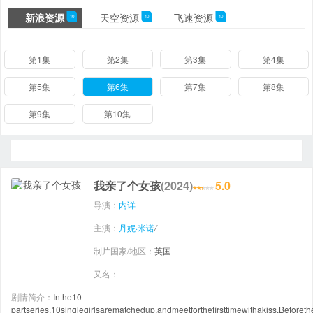
新浪资源
天空资源
飞速资源
10
10
10
第1集
第2集
第3集
第4集
第5集
第6集
第7集
第8集
第9集
第10集
我亲了个女孩
(2024)
5.0
导演：
内详
主演：
丹妮·米诺
/
制片国家/地区：
英国
又名：
剧情简介：
Inthe10-
partseries,10singlegirlsarematchedup,andmeetforthefirsttimewithakiss.Beforet