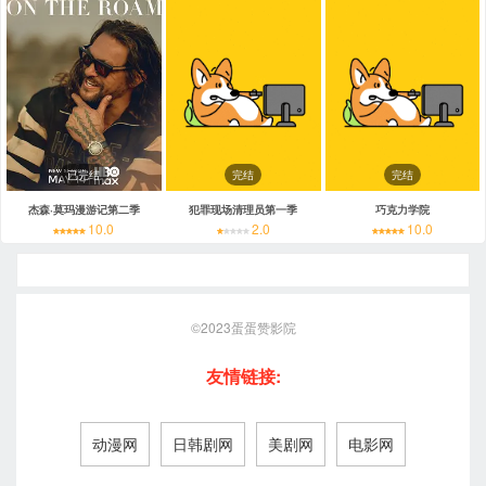
已完结
完结
完结
杰森·莫玛漫游记第二季
犯罪现场清理员第一季
巧克力学院
10.0
2.0
10.0
©2023
蛋蛋赞影院
友情链接:
动漫网
日韩剧网
美剧网
电影网